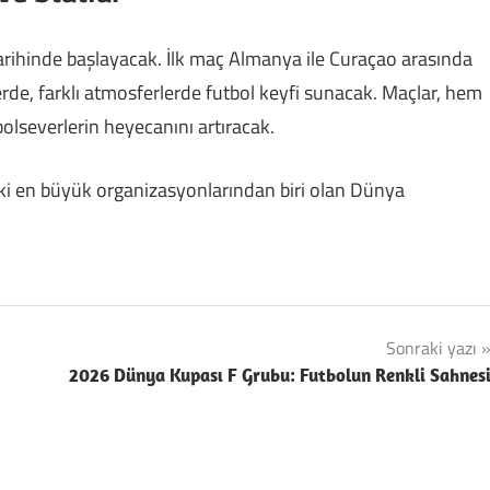
rihinde başlayacak. İlk maç Almanya ile Curaçao arasında
rlerde, farklı atmosferlerde futbol keyfi sunacak. Maçlar, hem
lseverlerin heyecanını artıracak.
ki en büyük organizasyonlarından biri olan Dünya
Sonraki yazı
2026 Dünya Kupası F Grubu: Futbolun Renkli Sahnes