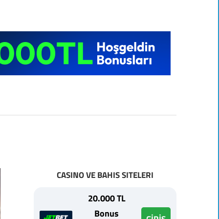
CASINO VE BAHIS SITELERI
20.000 TL
Bonus