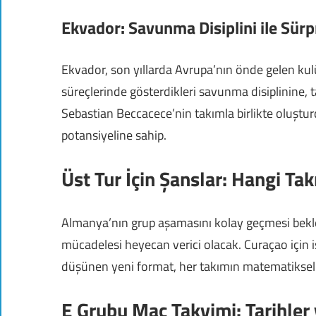
Ekvador: Savunma Disiplini ile Sür
Ekvador, son yıllarda Avrupa’nın önde gelen kul
süreçlerinde gösterdikleri savunma disiplinine, t
Sebastian Beccacece’nin takımla birlikte oluştu
potansiyeline sahip.
Üst Tur İçin Şanslar: Hangi Tak
Almanya’nın grup aşamasını kolay geçmesi bekleni
mücadelesi heyecan verici olacak. Curaçao için
düşünen yeni format, her takımın matematiksel o
E Grubu Maç Takvimi: Tarihler 