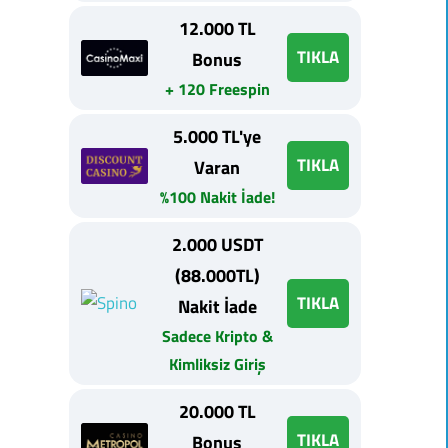
12.000 TL
TIKLA
Bonus
+ 120 Freespin
5.000 TL'ye
TIKLA
Varan
%100 Nakit İade!
2.000 USDT
(88.000TL)
TIKLA
Nakit İade
Sadece Kripto &
Kimliksiz Giriş
20.000 TL
TIKLA
Bonus