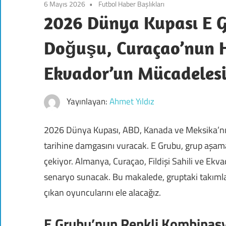
6 Mayıs 2026
Futbol Haber Başlıkları
2026 Dünya Kupası E G
Doğuşu, Curaçao’nun Ha
Ekvador’un Mücadeles
Yayınlayan:
Ahmet Yıldız
2026 Dünya Kupası, ABD, Kanada ve Meksika’nın 
tarihine damgasını vuracak. E Grubu, grup aşaması
çekiyor. Almanya, Curaçao, Fildişi Sahili ve Ekvad
senaryo sunacak. Bu makalede, gruptaki takımlar
çıkan oyuncularını ele alacağız.
E Grubu’nun Renkli Kombinasyo