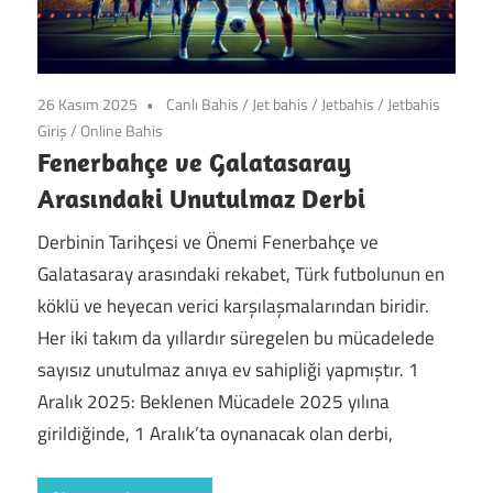
26 Kasım 2025
Canlı Bahis
/
Jet bahis
/
Jetbahis
/
Jetbahis
Giriş
/
Online Bahis
Fenerbahçe ve Galatasaray
Arasındaki Unutulmaz Derbi
Derbinin Tarihçesi ve Önemi Fenerbahçe ve
Galatasaray arasındaki rekabet, Türk futbolunun en
köklü ve heyecan verici karşılaşmalarından biridir.
Her iki takım da yıllardır süregelen bu mücadelede
sayısız unutulmaz anıya ev sahipliği yapmıştır. 1
Aralık 2025: Beklenen Mücadele 2025 yılına
girildiğinde, 1 Aralık’ta oynanacak olan derbi,