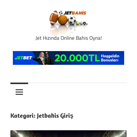
İçeriğe
atla
Jet Hızında Online Bahis Oyna!
Online
Jetbahis
Bahis
ve
Casino
Kategori:
Jetbahis Giriş