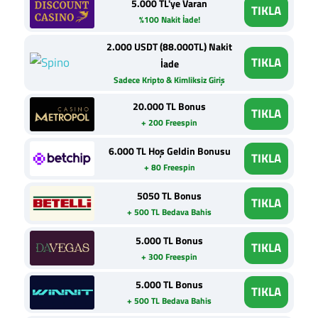
5.000 TL'ye Varan
TIKLA
%100 Nakit İade!
2.000 USDT (88.000TL) Nakit
TIKLA
İade
Sadece Kripto & Kimliksiz Giriş
20.000 TL Bonus
TIKLA
+ 200 Freespin
6.000 TL Hoş Geldin Bonusu
TIKLA
+ 80 Freespin
5050 TL Bonus
TIKLA
+ 500 TL Bedava Bahis
5.000 TL Bonus
TIKLA
+ 300 Freespin
5.000 TL Bonus
TIKLA
+ 500 TL Bedava Bahis