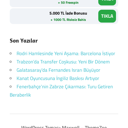
3.000 TL Bonus
TIKLA
+ 50 Freespin
5.000 TL İade Bonusu
TIKLA
+ 1000 TL Risksiz Bahis
Son Yazılar
Rodri Hamlesinde Yeni Aşama: Barcelona İstiyor
Trabzon’da Transfer Coşkusu: Yeni Bir Dönem
Galatasaray’da Fernandes Israrı Büyüyor
Kanat Oyuncusuna İngiliz Baskısı Artıyor
Fenerbahçe’nin Zabrze Çıkarması: Turu Getiren
Beraberlik