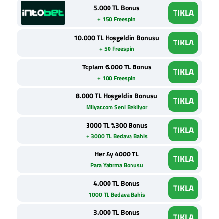
5.000 TL Bonus
TIKLA
+ 150 Freespin
10.000 TL Hoşgeldin Bonusu
TIKLA
+ 50 Freespin
Toplam 6.000 TL Bonus
TIKLA
+ 100 Freespin
8.000 TL Hoşgeldin Bonusu
TIKLA
Milyar.com Seni Bekliyor
3000 TL %300 Bonus
TIKLA
+ 3000 TL Bedava Bahis
Her Ay 4000 TL
TIKLA
Para Yatırma Bonusu
4.000 TL Bonus
TIKLA
1000 TL Bedava Bahis