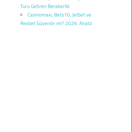
Turu Getiren Beraberlik
Casinomaxi, Bets10, Jetbet ve
Rexbet Güvenilir mi? 2026: Analiz