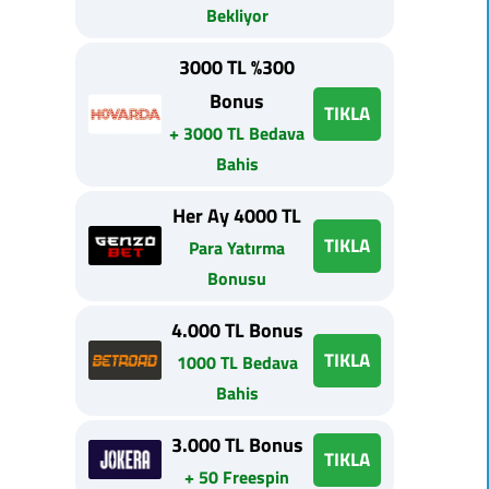
Bekliyor
3000 TL %300
Bonus
TIKLA
+ 3000 TL Bedava
Bahis
Her Ay 4000 TL
TIKLA
Para Yatırma
Bonusu
4.000 TL Bonus
TIKLA
1000 TL Bedava
Bahis
3.000 TL Bonus
TIKLA
+ 50 Freespin