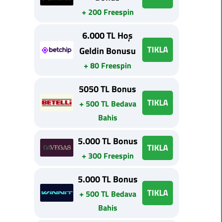
+ 200 Freespin
6.000 TL Hoş
TIKLA
Geldin Bonusu
+ 80 Freespin
5050 TL Bonus
TIKLA
+ 500 TL Bedava
Bahis
5.000 TL Bonus
TIKLA
+ 300 Freespin
5.000 TL Bonus
TIKLA
+ 500 TL Bedava
Bahis