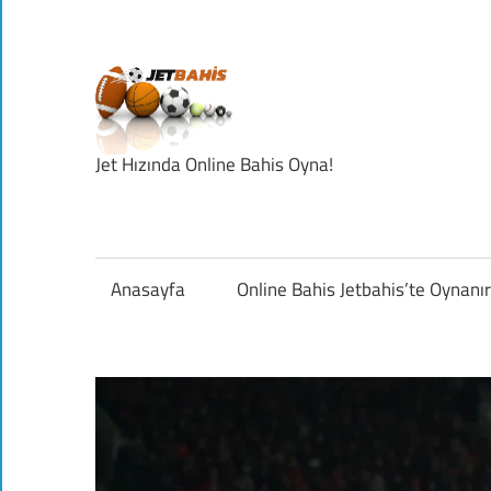
İçeriğe
atla
Online
Jetbahis
Jet Hızında Online Bahis Oyna!
Bahis
ve
Anasayfa
Online Bahis Jetbahis’te Oynanı
Casino