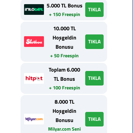
5.000 TL Bonus
TIKLA
+ 150 Freespin
10.000 TL
Hoşgeldin
TIKLA
Bonusu
+ 50 Freespin
Toplam 6.000
TIKLA
TL Bonus
+ 100 Freespin
8.000 TL
Hoşgeldin
TIKLA
Bonusu
Milyar.com Seni