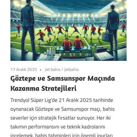
17 Aralık 2025
Jet bahis
/
Jetbahis
Göztepe ve Samsunspor Maçında
Kazanma Stratejileri
Trendyol Süper Lig’de 21 Aralık 2025 tarihinde
oynanacak Göztepe ve Samsunspor maçı, bahis
severler için stratejik fırsatlar sunuyor. Her iki
takımın performansını ve teknik kadrolarını
incelemek, bahis tahminleri için önemli ipuçları