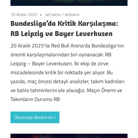
16 Aralık 2025
Jet bahis
/
Jetbahis
Bundesliga’da Kritik Karşılaşma:
RB Leipzig ve Bayer Leverkusen
20 Aralık 2025’te Red Bull Arena’da Bundesliga’nın
önemli karşılaşmalarından biri oynanacak: RB
Leipzig – Bayer Leverkusen. İki ekip de zirve
mücadelesinde kritik bir noktada yer alıyor. Bu
yazıda, maç öncesi detaylı analizler, takım kadroları
ve bahis tahminlerini ele alacağız. Maçın Önemi ve
Takımların Durumu RB
Okumaya devam et