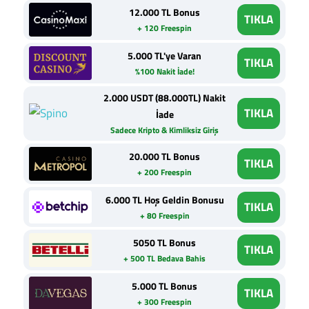
12.000 TL Bonus
TIKLA
+ 120 Freespin
5.000 TL'ye Varan
TIKLA
%100 Nakit İade!
2.000 USDT (88.000TL) Nakit
TIKLA
İade
Sadece Kripto & Kimliksiz Giriş
20.000 TL Bonus
TIKLA
+ 200 Freespin
6.000 TL Hoş Geldin Bonusu
TIKLA
+ 80 Freespin
5050 TL Bonus
TIKLA
+ 500 TL Bedava Bahis
5.000 TL Bonus
TIKLA
+ 300 Freespin