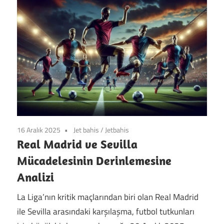
16 Aralık 2025
Jet bahis
/
Jetbahis
Real Madrid ve Sevilla
Mücadelesinin Derinlemesine
Analizi
La Liga’nın kritik maçlarından biri olan Real Madrid
ile Sevilla arasındaki karşılaşma, futbol tutkunları