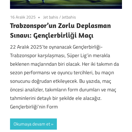
16 Aralık 2025
Jet bahis
/
Jetbahis
Trabzonspor’un Zorlu Deplasman
Sınavı: Gençlerbirliği Maçı
22 Aralık 2025’te oynanacak Gençlerbirliği-
Trabzonspor karşılaşması, Süper Lig’in merakla
beklenen maçlarından biri olacak. Her iki takımın da
sezon performansı ve oyuncu tercihleri, bu maçın
sonucunu doğrudan etkileyecek. Bu yazıda, maç
öncesi analizler, takımların form durumları ve maç
tahminlerini detaylı bir şekilde ele alacağız.
Gençlerbirliği’nin Form
Okumaya devam et