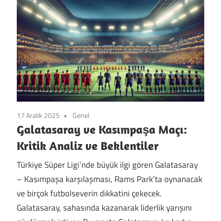
17 Aralık 2025
Genel
Galatasaray ve Kasımpaşa Maçı:
Kritik Analiz ve Beklentiler
Türkiye Süper Ligi’nde büyük ilgi gören Galatasaray
– Kasımpaşa karşılaşması, Rams Park’ta oynanacak
ve birçok futbolseverin dikkatini çekecek.
Galatasaray, sahasında kazanarak liderlik yarışını