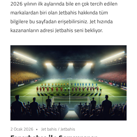
2026 yılının ilk aylarında bile en çok tercih edilen
markalardan biri olan Jetbahis hakkında tüm
bilgilere bu sayfadan erişebilirsiniz. Jet hızında
kazananların adresi Jetbahis seni bekliyor.
2 Ocak 2026
Jet bahis
/
Jetbahis