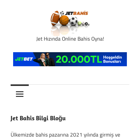
İçeriğe
atla
Jet Hızında Online Bahis Oyna!
Online
Jetbahis
Bahis
ve
Casino
Jet Bahis Bilgi Bloğu
Ülkemizde bahis pazarına 2021 yılında girmiş ve