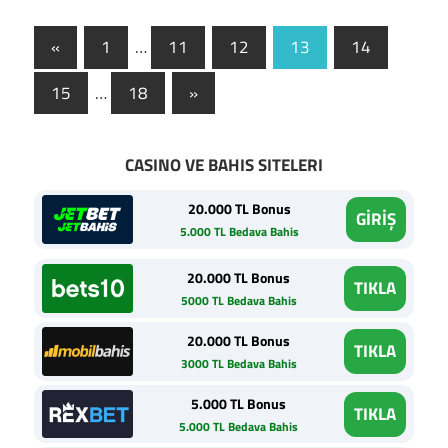
Yazı
Önceki
«
1
…
11
12
13
14
yazılar
sayfalaması
Sonraki
15
…
18
»
yazılar
CASINO VE BAHIS SITELERI
20.000 TL Bonus
GİRİŞ
5.000 TL Bedava Bahis
20.000 TL Bonus
TIKLA
5000 TL Bedava Bahis
20.000 TL Bonus
TIKLA
3000 TL Bedava Bahis
5.000 TL Bonus
TIKLA
5.000 TL Bedava Bahis