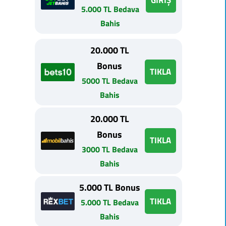
GİRİŞ
5.000 TL Bedava
Bahis
20.000 TL
Bonus
TIKLA
5000 TL Bedava
Bahis
20.000 TL
Bonus
TIKLA
3000 TL Bedava
Bahis
5.000 TL Bonus
TIKLA
5.000 TL Bedava
Bahis