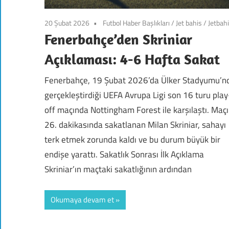
20 Şubat 2026
Futbol Haber Başlıkları
/
Jet bahis
/
Jetbah
Fenerbahçe’den Skriniar
Açıklaması: 4-6 Hafta Sakat
Fenerbahçe, 19 Şubat 2026’da Ülker Stadyumu’n
gerçekleştirdiği UEFA Avrupa Ligi son 16 turu play
off maçında Nottingham Forest ile karşılaştı. Maç
26. dakikasında sakatlanan Milan Skriniar, sahayı
terk etmek zorunda kaldı ve bu durum büyük bir
endişe yarattı. Sakatlık Sonrası İlk Açıklama
Skriniar’ın maçtaki sakatlığının ardından
Okumaya devam et