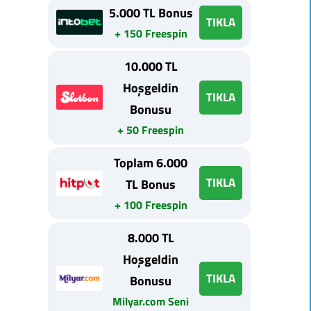
5.000 TL Bonus
TIKLA
+ 150 Freespin
10.000 TL
Hoşgeldin
TIKLA
Bonusu
+ 50 Freespin
Toplam 6.000
TIKLA
TL Bonus
+ 100 Freespin
8.000 TL
Hoşgeldin
TIKLA
Bonusu
Milyar.com Seni