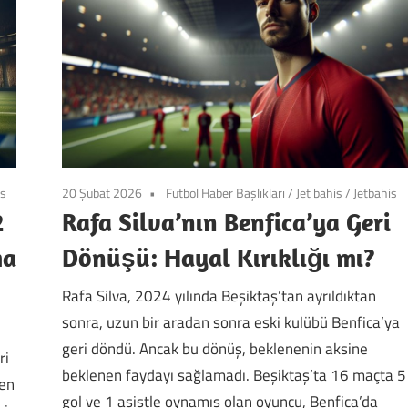
is
20 Şubat 2026
Futbol Haber Başlıkları
/
Jet bahis
/
Jetbahis
2
Rafa Silva’nın Benfica’ya Geri
ma
Dönüşü: Hayal Kırıklığı mı?
Rafa Silva, 2024 yılında Beşiktaş’tan ayrıldıktan
sonra, uzun bir aradan sonra eski kulübü Benfica’ya
geri döndü. Ancak bu dönüş, beklenenin aksine
ri
beklenen faydayı sağlamadı. Beşiktaş’ta 16 maçta 5
den
gol ve 1 asistle oynamış olan oyuncu, Benfica’da