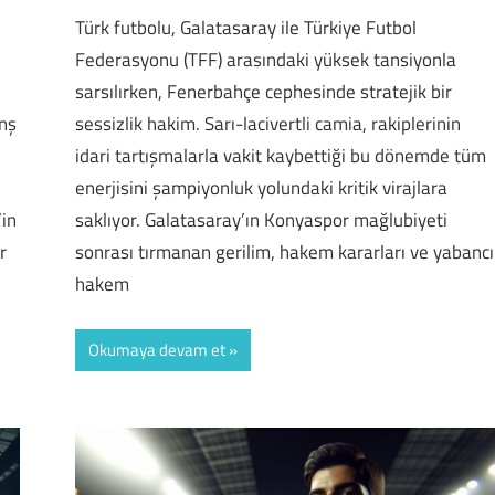
Türk futbolu, Galatasaray ile Türkiye Futbol
Federasyonu (TFF) arasındaki yüksek tansiyonla
sarsılırken, Fenerbahçe cephesinde stratejik bir
anş
sessizlik hakim. Sarı-lacivertli camia, rakiplerinin
idari tartışmalarla vakit kaybettiği bu dönemde tüm
enerjisini şampiyonluk yolundaki kritik virajlara
’in
saklıyor. Galatasaray’ın Konyaspor mağlubiyeti
r
sonrası tırmanan gerilim, hakem kararları ve yabancı
hakem
Okumaya devam et