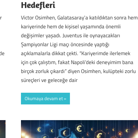
Hedefleri
r
Victor Osimhen, Galatasaray’a katıldıktan sonra hem
kariyerinde hem de kişisel yaşamında önemli
değişimler yaşadı. Juventus ile oynayacakları
Şampiyonlar Ligi maçı öncesinde yaptığı
 de
açıklamalarla dikkat çekti. “Kariyerimde ilerlemek
için çok çalıştım, fakat Napoli’deki deneyimim bana
birçok zorluk çıkardı” diyen Osimhen, kulüpteki zorlu
süreçleri ve geleceğe dair
Okumaya devam et