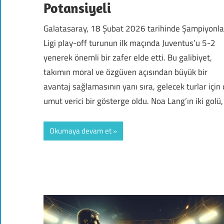
Potansiyeli
Galatasaray, 18 Şubat 2026 tarihinde Şampiyonla
Ligi play-off turunun ilk maçında Juventus’u 5-2
yenerek önemli bir zafer elde etti. Bu galibiyet,
takımın moral ve özgüven açısından büyük bir
avantaj sağlamasının yanı sıra, gelecek turlar için
umut verici bir gösterge oldu. Noa Lang’ın iki golü,
Okumaya devam et