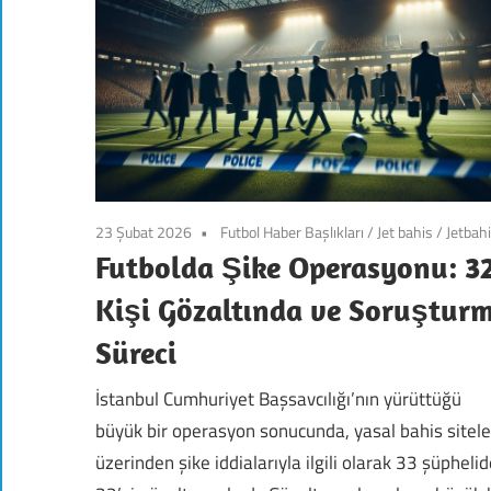
23 Şubat 2026
Futbol Haber Başlıkları
/
Jet bahis
/
Jetbah
Futbolda Şike Operasyonu: 3
Kişi Gözaltında ve Soruştur
Süreci
İstanbul Cumhuriyet Başsavcılığı’nın yürüttüğü
büyük bir operasyon sonucunda, yasal bahis sitele
üzerinden şike iddialarıyla ilgili olarak 33 şüpheli