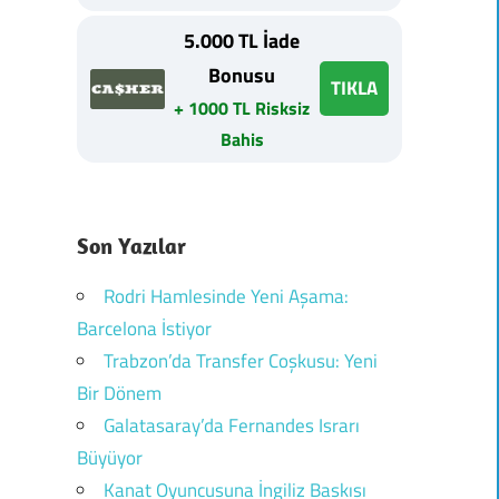
5.000 TL İade
Bonusu
TIKLA
+ 1000 TL Risksiz
Bahis
Son Yazılar
Rodri Hamlesinde Yeni Aşama:
Barcelona İstiyor
Trabzon’da Transfer Coşkusu: Yeni
Bir Dönem
Galatasaray’da Fernandes Israrı
Büyüyor
Kanat Oyuncusuna İngiliz Baskısı