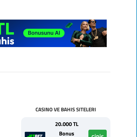
CASINO VE BAHIS SITELERI
20.000 TL
Bonus