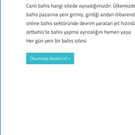
Canlı bahis hangi sitede oynadığımızdır. Ülkemizd
bahis pazarına yeni girmiş, girdiği andan itibaren
online bahis sektöründe devrim yaratan jet hızınd
Jetbahis‘te bahis yapma ayrıcalığını hemen yaşa.
Her gün yeni bir bahis sitesi
Okumaya devam et