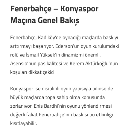
Fenerbahçe – Konyaspor
Maçına Genel Bakış
Fenerbahçe, Kadıköy’de oynadığı maçlarda baskıyı
arttırmayı başarıyor. Ederson’un oyun kurulumdaki
rolü ve İsmail Yüksek’in dinamizmi önemli.
Asensio’nun pas kalitesi ve Kerem Aktürkoğlu’nun
koşuları dikkat çekici.
Konyaspor ise disiplinli oyun yapısıyla bilinse de
büyük maçlarda topa sahip olma konusunda
zorlanıyor. Enis Bardhi’nin oyunu yönlendirmesi
değerli fakat Fenerbahçe’nin baskısı bu etkinliği
kısıtlayabilir.