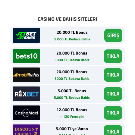
CASINO VE BAHIS SITELERI
20.000 TL Bonus
GİRİŞ
5.000 TL Bedava Bahis
20.000 TL Bonus
TIKLA
5000 TL Bedava Bahis
20.000 TL Bonus
TIKLA
3000 TL Bedava Bahis
5.000 TL Bonus
TIKLA
5.000 TL Bedava Bahis
12.000 TL Bonus
TIKLA
+ 120 Freespin
5.000 TL'ye Varan
TIKLA