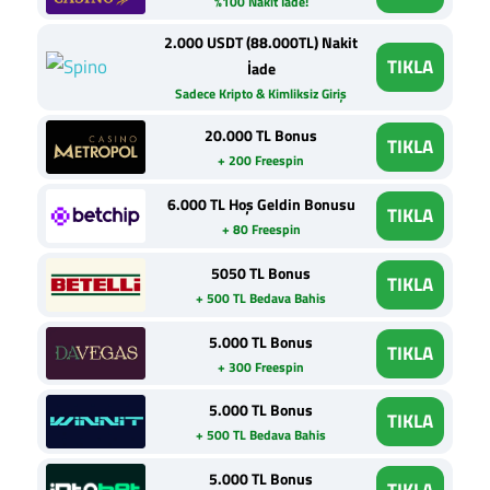
%100 Nakit İade!
2.000 USDT (88.000TL) Nakit
TIKLA
İade
Sadece Kripto & Kimliksiz Giriş
20.000 TL Bonus
TIKLA
+ 200 Freespin
6.000 TL Hoş Geldin Bonusu
TIKLA
+ 80 Freespin
5050 TL Bonus
TIKLA
+ 500 TL Bedava Bahis
5.000 TL Bonus
TIKLA
+ 300 Freespin
5.000 TL Bonus
TIKLA
+ 500 TL Bedava Bahis
5.000 TL Bonus